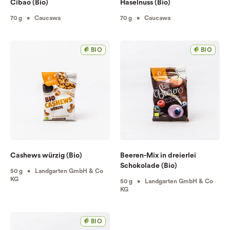
Cibao (Bio)
Haselnuss (Bio)
70 g • Caucawa
70 g • Caucawa
BIO
BIO
Cashews würzig (Bio)
Beeren-Mix in dreierlei
Schokolade (Bio)
50 g • Landgarten GmbH & Co
KG
50 g • Landgarten GmbH & Co
KG
BIO