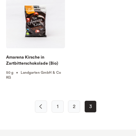
Amarena Kirsche in
Zartbitterschokolade (Bio)
50 g • Landgarten GmbH & Co
KG
1
2
3