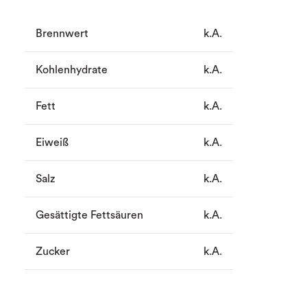
Brennwert
k.A.
Kohlenhydrate
k.A.
Fett
k.A.
Eiweiß
k.A.
Salz
k.A.
Gesättigte Fettsäuren
k.A.
Zucker
k.A.