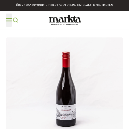
ÜBER 1.000 PRODUKTE DIREKT VON KLEIN- UND FAMILIENBETRIEBEN