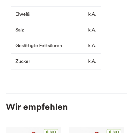
Eiweiß
k.A.
Salz
k.A.
Gesättigte Fettsäuren
k.A.
Zucker
k.A.
Wir empfehlen
BIO
BIO