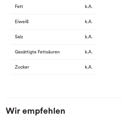
Fett
k.A.
Eiweiß
k.A.
Salz
k.A.
Gesättigte Fettsäuren
k.A.
Zucker
k.A.
Wir empfehlen