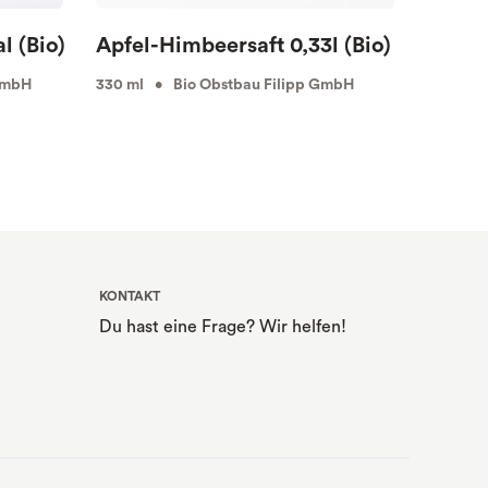
l (Bio)
Apfel-Himbeersaft 0,33l (Bio)
Traub
GmbH
330 ml • Bio Obstbau Filipp GmbH
750 ml 
KONTAKT
Du hast eine Frage? Wir helfen!